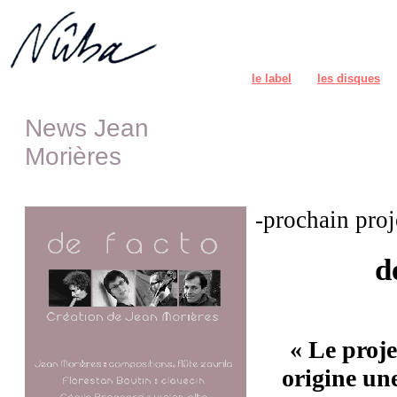
le label
les disques
News Jean
Morières
-prochain proj
d
« Le proj
origine une