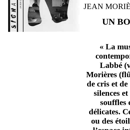
JEAN MORIÈ
UN BO
« La mus
contempor
Labbé (v
Morières (flû
de cris et d
silences et
souffles
délicates. C
ou des étoi