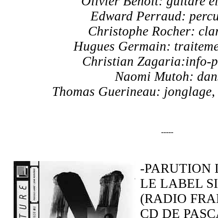
Olivier Benoit: guitare é
Edward Perraud: percu
Christophe Rocher: clar
Hugues Germain: traiteme
Christian Zagaria:info-p
Naomi Mutoh: dan
Thomas Guerineau: jonglage,
-----
-PARUTION 
LE LABEL 
(RADIO FR
CD DE PASC