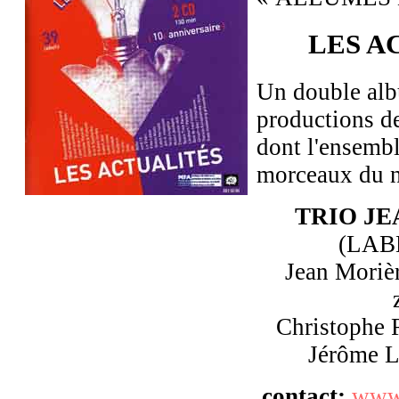
LES A
Un double alb
productions de
dont l'ensemb
morceaux du 
TRIO J
(LAB
Jean Morièr
Christophe R
Jérôme L
contact:
www.