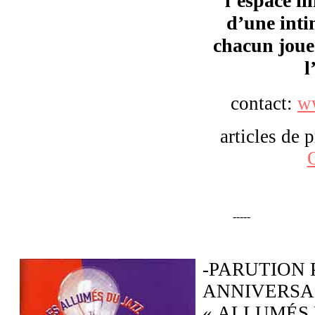
l’espace in
d’une inti
chacun joue 
l
contact:
ww
articles de 
-----
-PARUTION 
ANNIVERSA
« ALLUMÉS 