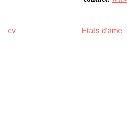
-----
cv
Etats d'äme